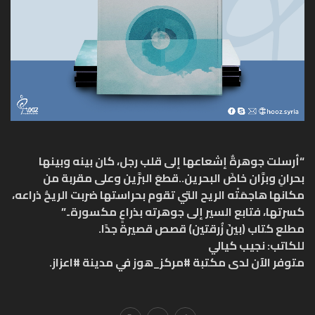
“أرسلت جوهرةٌ إشعاعها إلى قلب رجل، كان بينه وبينها
بحرانِ وبرَّان خاضَ البحرين..قطعَ البرَّين وعلى مقربة من
مكانها هاجمَتْه الريح التي تقوم بحراستها ضربت الريحُ ذراعه،
كسرتها، فتابع السير إلى جوهرته بذراعٍ مكسورة..”
مطلع كتاب (بينَ زُرقتين) قصص قصيرة جدًا.
للكاتب: نجيب كيالي
متوفر الآن لدى مكتبة
#مركز_هوز
في مدينة
#اعزاز
.