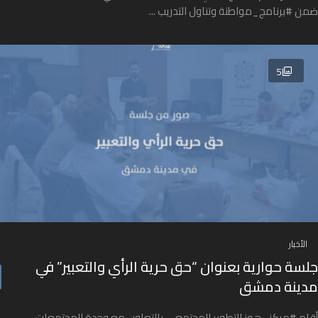
ضمن #برنامج_مواطنة وتناول التدريب ...
5
الأخبار
جلسة حوارية بعنوان “حق حرية الرأي والتعبير” في
مدينة دمشق
أقام #مركز_هوز للتطوير المجتمعي بالتعاون مع وحدة المجتمعات