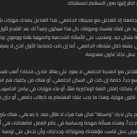
 انظر إليها بعين الاستثمار لمستقبلك.
جامعة إلا التفاعل مع محيطك الجامعي. هذا التفاعل يمنحك مهارات ش
 من ثقتك بنفسك ومرونتك. كل هذا سيكون رصيداً لك عند التقدم لأول
ية بشكل جيد، وستجيب على الأسئلة الشخصية والمهنية بثقة ووضوح، و
عشته خلال نشاطك الجامعي. أما إن كنت كصاحبنا الأول الذي لا يعرف
عمل تكاد تكون معدومة.
التفاعل مع المحيط الجامعي لا يعود عليَ بعائد مادي، فلماذا أتعب نف
اسع جداً، خاصة إن كنت في السكن الجامعي، أو هناك من يكفيك هم ا
يمكنك إتقان اللغة الإنكليزية مثلاً، أو بناء مهارات في برامج الحاسوب
د تكون مهارة، وهذا ما يجب عليك الاهتمام به كطالب جامعي أو حتى مت
لم يكن لديك “واسطة” فكل هذا هراء لا طائل منه. يا صديقي، هناك شي
ير جداً، وهذه مسألة مهمة وحساسة في عالم العمل. فالعلاقات هي أن
فرص عمل تناسب مؤهلاتك ومهاراتك وجدارتك، وأن تحصل على توصية أو