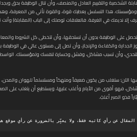
بلة الشخصية والتقييم العادل والمنصف، وأن تنال الوظيفة بحق وبجد
مؤسستك. هذا التسلسل يعطيك قوة، والقوة تأتي من المعرفة، وهذه
ف إلا نديمك في الغرفة. فالعلاقات توصلك إلى الباب (المقابلة) وأنت تعل
حصل على الوظيفة بدون أن تستحقها، وأن تتخطى كل الشروط والمعا
ز الجدارة والكفاءة والإنجاز، وأن تصل إلى مستوى عالي في الوظيفة ب
تحدي، وأن تسبب مشاكل، وفشل وخسارة لنفسك ولمؤسستك. الواسطة تو
شها الآن؛ ستغلب من يكون ضعيفاً ومنهكاً ومستسلماً للهوان والمحن، ول
شاكل، فهو أقوى من الأيام وأغلب عليها، ويستطيع أن يتغلب على الصعا
راً فذو الصبر أغلبُ.
 المقال عن رأي كاتبه فقط، ولا يعبِّر بالضرورة عن رأي موقع هو