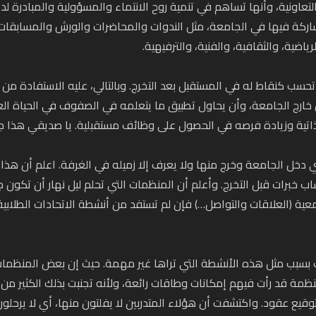
التعاونية، وأنها تساهم في تنمية روح الانتماء والمسؤولية والمبادرة ل
اركة فيها في الجامعة، مثل الندوات والمحاضرات والورش والمسابقات
اضية، والثقافية، والفنية، والترفيهية.
سب كنقاط له في المستقبل بعد التخرج. وبالتالي، عليه الاستفادة من 
ارج الجامعة، وأن يحاول تطبيق ما يتعلمه في الصفوف في الحياة ال
لذاتية وزيادة فرصه في الحصول على وظائف مستقبلية. يا صديقي هذا ج
ي دخل الجامعة وخرج منها ولا يعرف إلا زميله في الغرفة. اعلم أن هذ
 خبرات قبل التخرج. وأعلم أن المنظمات التي تحلم ليل نهار أن تكون ج
معية (العلاقات والتواصل…) فإن لم تستفد من أنشطة الاتحادات الطلاب
سبب مثل هذه الأنشطة التي تراها غير مهمة. حيث إن بعض المنظمات 
منظمة قد رأت فيهم إمكانات وطاقات رائعة، ولأنه تجنبت بذلك الكثير 
وقيع عقود. واكتشفت أن هؤلاء المتدربين لا يفلتون منها، أي لا يرحلون 