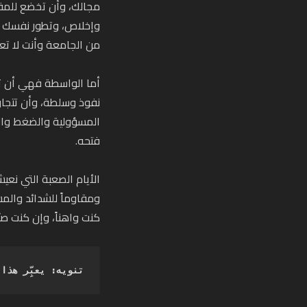
مجالك، وأن تخضع للمقا
وإخلاص، وتطور نفسك و
من الجامعة وأنت لا تعر
أما الواسطة فهي أن ت
نفوذ وسلطة، وأن تتجاو
المسؤولية والضغط وال
فتحه.
الأيام الصعبة التي نعي
ومقاوماً للشدائد والم
كنت واهناً، وإن كنت صبّا
تنويه: يعبِّر هذا