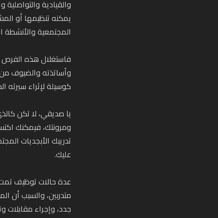
والقيادية والتواصلية و
يمكنه تنظيمها أو المش
المجتمعية والأنشطة الري
فاستغلال هذه الفرص تح
وأساتذته والضيوف من خ
كوسيلة لإثراء سيرته ا
يا صديقي، لا تكن كالذ
ومرونتك، فيمكنك اكتساب
تدريبك الأبجديات المجت
عليك.
عدة حالات توظيف تمت ب
متدربين، والسبب أن ال
جدد، وإجراء مقابلات وت