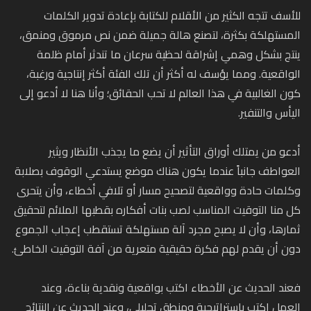
للأسف تتجه الكثير من الأقلام للكتابة بإعادة تدوير الكلمات
المستهلكة بكثرة، لتصنع هالة جميلة ضمن نص مرموق ومنمق،
ينتج بشكل وهمي إشراقة لحظية سرعان ما تندثر أمام ظلمة
الواقعية. ومما يؤسف له أكثر أن تلك الفئة أكثر إنتاجية ورغبة،
كون الغالبية في هذا العالم لا تحب الحقائق؛ وأنا هنا لا أدعو إلى
اليأس والتنفير.
أدعو من يمتلك أوراق التأثير أن يضع ما يجذب الأنظار ويثير
العواطف جانباً عندما يكون هناك موضع يستدعي الوقوف بصلابة
وكلمات حادة وواقعية لتصحيح مسار أو تلافي أخطاء، وأن يتحرى
كل منا التوقيت المناسب لصب بنات أفكاره بقطبها الملائم لتحقيق
ثمارها، وأن لا يصبح مجرد آلة مستهلكة تستقطب إعجاب الجموع
دون أن يقدم لهم فكرة حقيقية متعرية من آفة التوقيت الخاطئ.
فعند الحديث عن الأخطاء اكتب بواقعية ونقدية بناءة، وعند
العمل اكتب بإستراتيجية ومنطق تحليلي، وعند الحديث عن النتائج