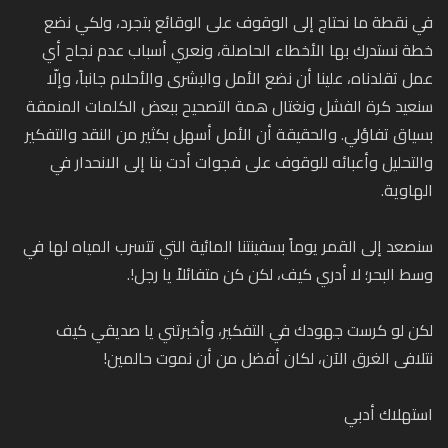
في نقطة ما نحتاج إلى الوقوف على الوقائع بتجرد، ولكي نضع
خطة نستدرك بها الأخطاء الحاصلة، ونعري أسباب عدم نجاح أي
عمل تقلدناه، علينا أن نضع الأمل والبشرى والأحلام جانباً، وإلّا
سنعيد كرة الفشل ونغتال همة التصحيح ببعض الكلمات المنمقة
بسياق تفاؤلي. والحقيقة أن الأمل أسهل بكثير من النقد والتفكير
والتحليل وأعبائه للوقوف على فجوات أدت بنا إلى الانحدار في
الهاوية.
سنصعد إلى القمر يوماً بسفينتنا المائية التي تتسرب المياه لها في
وسط البحر؛ لا أدري كيف، لكن كن متفائلاً يا رجل!.
لكن لو كرست جهودك في التفكير، وأخبرتني يا صديقي كيف
نتلافى الغرق الآن، لكان أفضل من أن نموت حالمين!
استهلاك أدبي