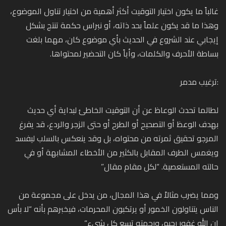
غالباً ما يكون اختيار التوقيت أكثر أهمية من اختيار تناول الموضوع،
وهذا ما قد يكون علماً بحد ذاته، أو نبراس حكمة تنتج بشكل
إيجابي عند الشروع في الحديث بأي موضوع كان، مهما بلغت
بساطة الأحرف والكلمات، وأياً كان التحضير لمحتواها.
:ترغيب مدمر
لطالما تحدث الوعاظ عن أن التوقيت الخاطئ لبداية أي حديث
بهدف الوعظ أو التصحيح أو الطرح أو حتى الزجر والردع، قد يفرغ
المرجو تحقيق ثمرته من محتواه، بل وقد ينعكس بالسلب ليفسد
ويغمس الطرف المقابل بالكثير من الأخطاء المشابهة أو في
حالته المستعصية. “لكل مقام مقال”
ومما يضرب مثالاً في هذا المجال، من يدخل على مجموعة من
الناس يتناولون الخمور أو يرتكبون المحرمات، فيخبرهم بأنه “لا بأس
إن الله غفور رحيم، ورحمته تسع كل شيء”