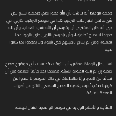
وحجة الوعاظ أنه لا شك بأن الله غفور رحيم، ورحمته تتسع لكل
شيء، لكن اختيار جانب الترغيب هذا في موضع الترهيب كارثي، في
حين أنه كان المفترض أن يخبرهم أن الله شديد العذاب، وأن لله
حدوداً لا يصلح تجاوزها، وأن يزجرهم بالنهي حتى ينتهوا عما
يفعلوا، ومن ثم يشرع بترغيبهم حتى يثبتوا، ولا يعودوا لما كانوا
عليه
لسان حال الوعاظ محقّين، أن التوقيت قد يسلب أي موضوع صحيح
صحته إن تم بتلك الصورة السيئة. فعندما تجد جائعاً أطعمه قبل أن
تحدثه عن الصبر، وإلّا فالكلمات في ذاك الموضع لا تغدوا عن
كونها صخب أحرف يغطيه الضجيج السمعي الناتج عن أصوات
المعدة الفارغة.
المثالية والأحلام الوردية في موضع الواقعية اغتيال للهمة: