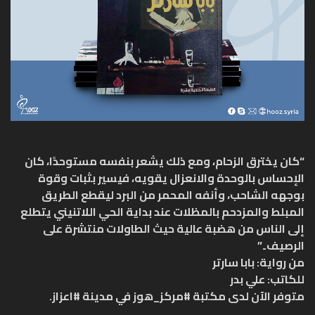
“كان يخترق الزحام، ومع ذلك يشعر بنفسه مستوحدًا، كان
الإحساس بالوحدة والانعزال يقويه، فيسير بثبات وقوة
بوجهه الشاحب، وأنفه المحمر من البرد ليقطع الطريق
المبلط والمزدحم بالمظلات عند بداية الحي اللاتنيني يتطلع
إلى الناس من هضبة عالية حيث الطاولات منتشرة على
الرصيف..”
من رواية: بابا سارتر
للكاتب: علي بدر
متوفر الآن لدى مكتبة #مركز_هوز في مدينة #اعزاز.