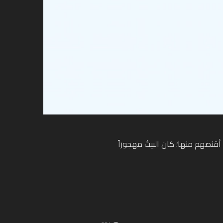
 أقنصهم منها؛ كان البيتُ مهجوراً