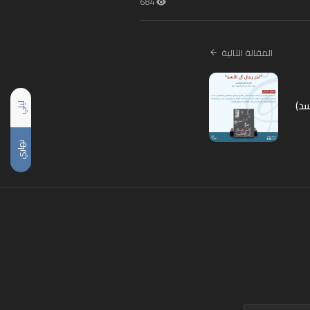
684
المقالة التالية
سد)
ليلي
نهاري