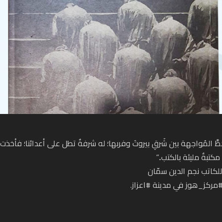
طَّ المُواجهة بين شَرقِ بيروتَ وفربها؛ له شرفةٌ تطل على أعدائنا؛ فأخذت
كتبةٌ مليئة بالكتب..”
للكاتب نجم الدين سمّان
#مركز_هوز في مدينة #اعزاز.