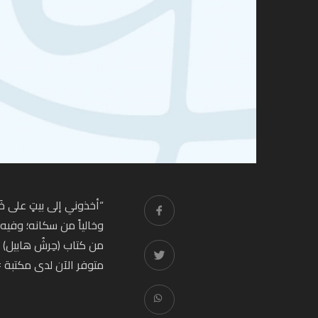
“أخذوني إلى بيتٍ على خَ
وخالياً من سكانه؛ وفيه م
من كتاب (حِرشُ هابيل) 
متوفر الآن لدى مكتبة 