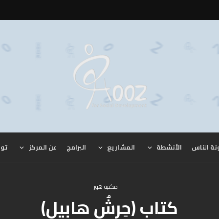
نة الناس
الأنشطة
المشاريع
البرامج
عن المركز
توا
مكتبة هوز
كتاب (حِرشُ هابيل)