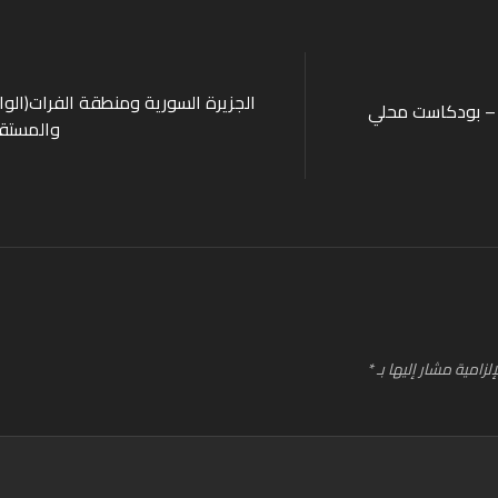
الجزيرة السورية ومنطقة الفرات(الو
ى – بودكاست محلي
والمستقب
لزامية مشار إليها بـ
*