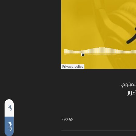
نميتهم،
عزاز
ليلي
790
نهاري