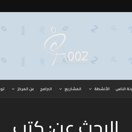
نة الناس
الأنشطة
المشاريع
البرامج
عن المركز
توا
البحث عن: كتب