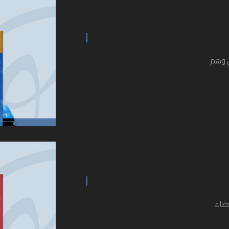
س وهم
غضاء