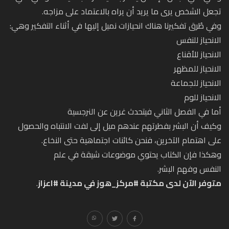
تجعل الشخص يرى ما يريد أن يراه بالاعتماد على مزاجه.
وفي طُرق تفكيرنا هناك انحيازات نميل إليها في أثناء التفكير وهي:
الانحياز للنفس
الانحياز للأقناع
الانحياز للمظهر
الانحياز للجماعة
الانحياز للوم
أما في الفصل الثاني فيتحدث غرين عن النرجسية
وكيف أن البشر بفطرتهم عندهم ميل إلى لفت الانتباه والحصول
على اهتمام الآخرين، فنحن كائنات اجتماهية حتى النخاع.
وهكذا فإن الكتاب يحتوي موضوعات شيقة في علم
النفس وفهم البشر.
متوفر الآن لدى مكتبة #مركز_هوز في مدينة #اعزاز
.