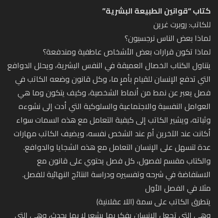
كتاب “قوانين الطبيعة البشرية”
للكاتب: روبرت غرين
لماذا بعض الناس نرجسيون؟
لماذا تكون قرارات بعض الأشخاص عاطفية ومندفعة؟
يتناول الكتاب الخصال العميقة في النفس البشرية، ويحلل الدوافع
التي تدفع الإنسان للقيام بأمرٍ ما، وكل قانون وضعه الكاتب في
فصل يعبر عن نمط من أنماط الشخصية، وكيف يتكون وما هي
العوامل النفسية والاجتماعية والسلوكية التي أدت إلى نشوءه
وثباته، ويشير الكاتب إلى كيفية التعامل مع هذه السمات سواء
أكانت عند الآخرين أم عند الشخص نفسه، ويضيف الكاتب مهارات
عدة لتسهل على الإنسان التعامل مع هذه الشجايا والدوافع.
والكتاب مقسم لفصول، كل فصل يحتوي على قانون مع
الاستفاضة في شرحه وتفسيره ودراسة النتائج النهائية للفصل.
مثلا في الفصل الأول
يتطرق الكاتب على سمة (اللا عقلانية)
وهي التي تجعل الإنسان يفكر بما يشعر لا بما يحدث، وهي التي