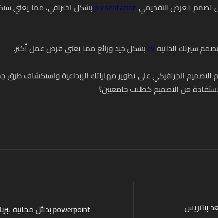
ن تصمم العرض التقديمي
presentation
بشكل احترافي، مما يعني ستكو
تصمم سيرتك الذاتية
cv
بشكل جيد ورائع مما يعني فرص عمل أكثر.
التصميم الجرافيكي على تطوير مهاراتك الإبداعية واستكشاف طرق جد
ستفادة من التصميم كطلاب جامعيين؟
عد بياتريس
بدائل مجانية لبرنامج powerpoint