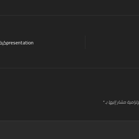
كيف اصمم عرض تقديميpresentation
لزامية مشار إليها بـ
*