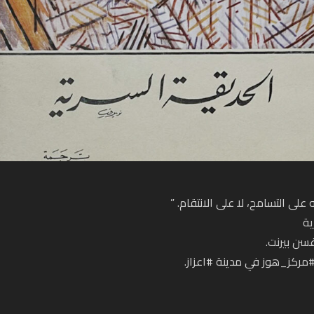
لى التسامح، لا على الانتقام. ”
ية
سن بيرنت.
مركز_هوز
في مدينة
#اعزاز
.