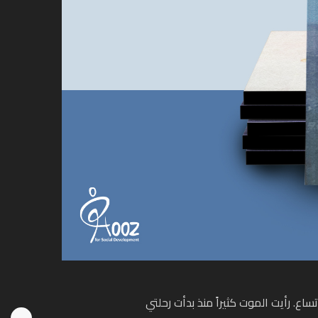
ع. رأيت الموت كثيراً منذ بدأت رحلتي