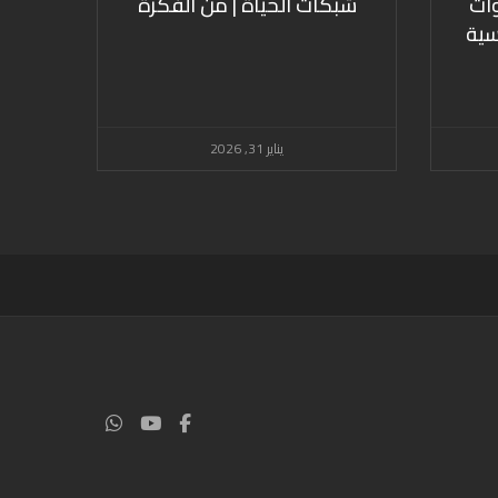
ات
شبكات الحياة | من الفكرة
سية
يناير 31, 2026