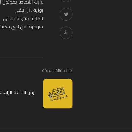
.رأيت أشخاصاً يموتون أ
رواية : أن تبقى
للكاتبة د.خولة حمدي
متوفرة الآن لدى مكتبة
المقالة السابقة
برمو الحلقة الرابع