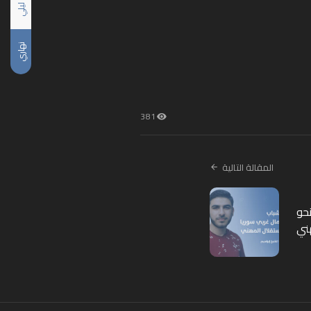
ليلي
نهاري
381
المقالة التالية
حو
ني