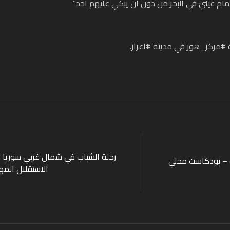
مام عينيّ في البحر من دون أن يبكي عليهم أحد”
 #مركز_هوز في مدينة #اعزاز.
رحلة الشباب في شمال غربي سوريا ن
ة – بودكاست محلي
الاستقلال المه