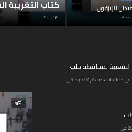
كتاب التغريبة ال
ميدان الزيزفون
يناير 7, 2023
 الشعبية لمحافظة حلب
5
لب
أقامها #مركز_هوز ضمن مبادرة #بلدنا_كلنا2 في