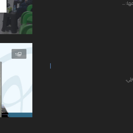
: ...
1
 هو منزلي،