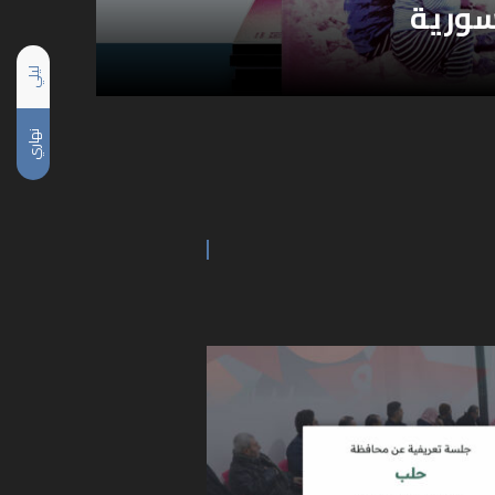
سورية
ليلي
نهاري