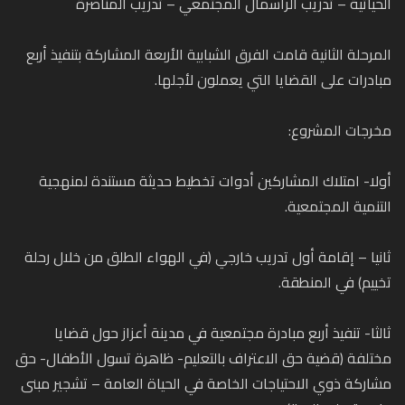
الحياتية – تدريب الرأسمال المجتمعي – تدريب المناصرة
المرحلة الثانية قامت الفرق الشبابية الأربعة المشاركة بتنفيذ أربع
مبادرات على القضايا التي يعملون لأجلها.
مخرجات المشروع:
أولا- امتلاك المشاركين أدوات تخطيط حديثة مستندة لمنهجية
التنمية المجتمعية.
ثانيا – إقامة أول تدريب خارجي (في الهواء الطلق من خلال رحلة
تخييم) في المنطقة.
ثالثا- تنفيذ أربع مبادرة مجتمعية في مدينة أعزاز حول قضايا
مختلفة (قضية حق الاعتراف بالتعليم- ظاهرة تسول الأطفال- حق
مشاركة ذوي الاحتياجات الخاصة في الحياة العامة – تشجير مبنى