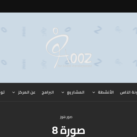
نة الناس
الأنشطة
المشاريع
البرامج
عن المركز
توا
صور هوز
صورة 8