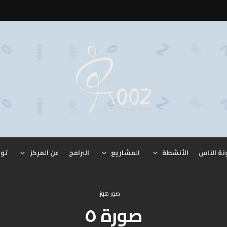
نة الناس
الأنشطة
المشاريع
البرامج
عن المركز
توا
صور هوز
صورة ٥