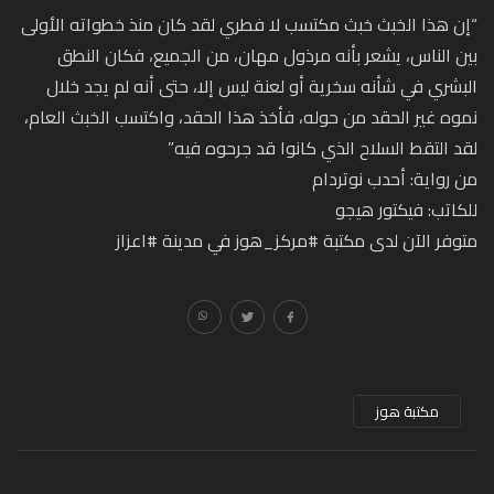
“إن هذا الخبث خبث مكتسب لا فطري لقد كان منذ خطواته الأولى
بين الناس، يشعر بأنه مرذول مهان، من الجميع، فكان النطق
البشري في شأنه سخرية أو لعنة ليس إلا، حتى أنه لم يجد خلال
نموه غير الحقد من حوله، فأخذ هذا الحقد، واكتسب الخبث العام،
لقد التقط السلاح الذي كانوا قد جرحوه فيه”
من رواية: أحدب نوتردام
للكاتب: فيكتور هيجو
متوفر الآن لدى مكتبة #مركز_هوز في مدينة #اعزاز
مكتبة هوز