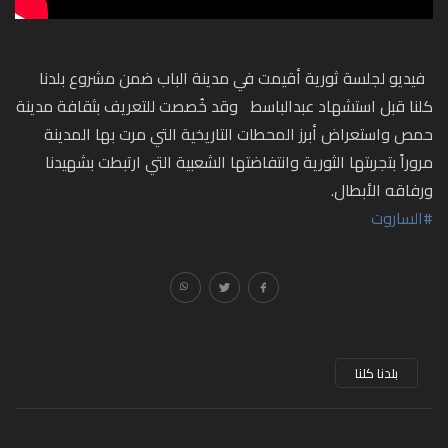
فيديو لجلسة ثورية أقيمت في مدينة الباب ضمن مشروع بلدنا
كلنا قبل استشهاد عبدالباسط
وقد خُصصت للتعريف بثقافة مدينة
حمص واستعراض أبرز المحطات التاريخية التي مرت بها المدينة
مروراً بتجربتها الثورية وانتفاضتها الشعبية التي ارتبطت بشهيدنا
ورفاقه الأبطال.
#الساروت
بلدنا كلنا