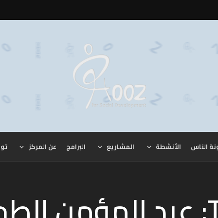
نة الناس
الأنشطة
المشاريع
البرامج
عن المركز
توا
لطحلة