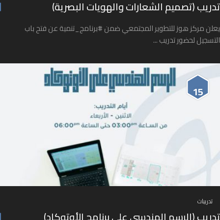
تدريب (تصميم الشعارات والهويات البصرية)
يعلن مركز هوز للتطوير المجتمعي ضمن #برنامج_تنمية عن فتح باب
التسجيل لحضور تدريب ...
15
تدريبات
تدريب (الرسم الهندسي على برنامج الأوتوكاد)