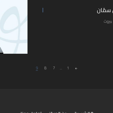
 سمّان
بيروتَ
9
8
7
...
1