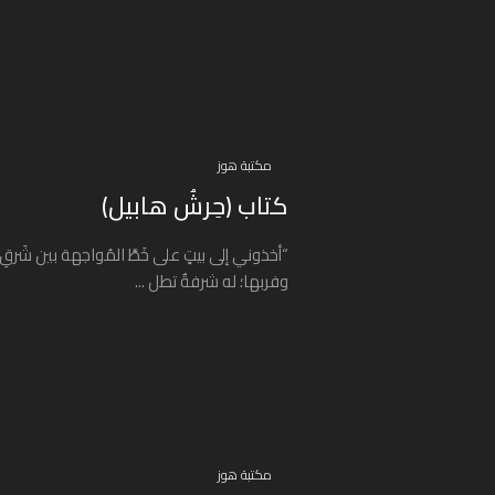
مكتبة هوز
كتاب (حِرشُ هابيل)
“أخذوني إلى بيتٍ على خَطَّ المُواجهة بين شَرقِ 
وفربها؛ له شرفةٌ تطل ...
مكتبة هوز