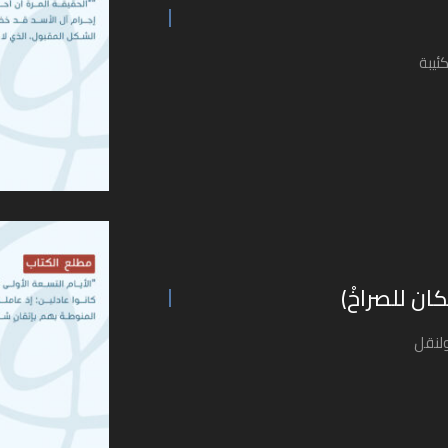
ئيبة
ان للصراخْ)
ولنقل