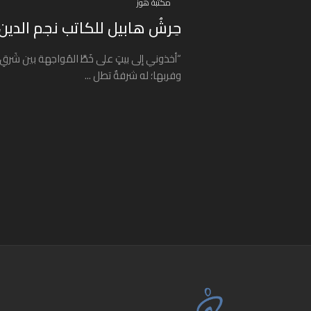
مكتبة هوز
حِرشُ هابيل للكاتب نجم الدين
“أخذوني إلى بيتٍ على خَطَّ المُواجهة بين شَرقِ 
وفربها؛ له شرفةٌ تطل ...
Posts navigation