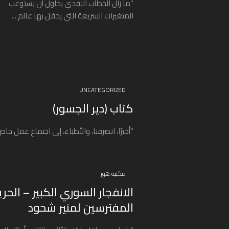
“ما زال الخطاب النقدي يحاول أن يستوعب
المتغيرات السريعة التي يحفل بها عالم ...
UNCATEGORIZED
كتاب (دير الجسور)
“أخيرًا، انصرفنا، والأطباء، إلى اجتماع عمل خاص
مكتبة هوز
الانفجار السوري الكبير – الحر
المفترسين لمنير شحود