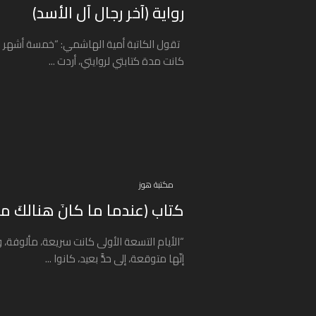
رواية (آخر رجال آل الأسد)
تقول الكاتبة أمية الهاشمي: “خمسة أشهر ك
كانت مدة كتابتي لروايتي، أردت ...
مكتبة هوز
كتاب (عندما ما كانَ هنالكَ مك
“الأيام التسعة الأولى كانت سريعة، مألوفة، 
إنّها متوقعة، إلى حدًّ بعيد، كانوا ...