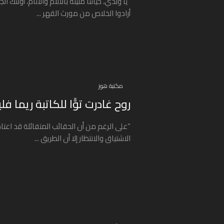
“يا ولدي، حياتنا مليئة بالألآم والآثام، أولئك ال
أرادوا الخلاص من مورث القهر ...
مكتبة هوز
روح غادرت توًّا للكاتبة ريما فل
“على الرغم من أن الحقائب المتفائلة قد اعتا
الاشتياق والانتظار إلا أن الطريق ...