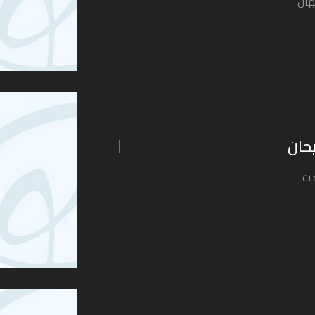
جهال
يحان
دت