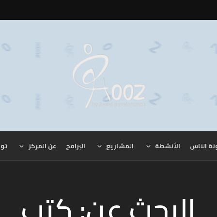
نة الناس
الأنشطة
المشاريع
البرامج
عن المركز
توا
البحث عن: كتب